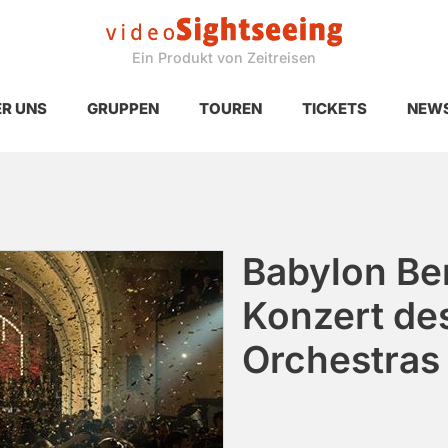
Ein Produkt von Zeitreisen
R UNS
GRUPPEN
TOUREN
TICKETS
NEW
Babylon Ber
Konzert des
Orchestras