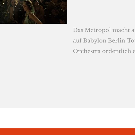
Das Metropol macht auf
auf Babylon Berlin-To
Orchestra ordentlich e