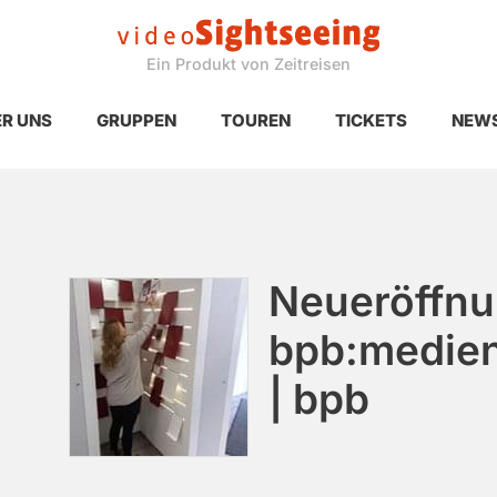
Ein Produkt von Zeitreisen
R UNS
GRUPPEN
TOUREN
TICKETS
NEW
Neueröffnu
bpb:medien
| bpb