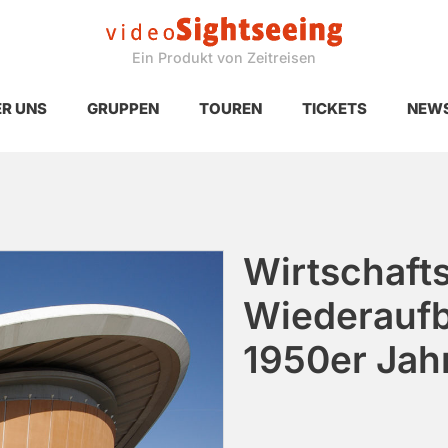
Ein Produkt von Zeitreisen
R UNS
GRUPPEN
TOUREN
TICKETS
NEW
Wirtschaft
Wiederaufba
1950er Jah