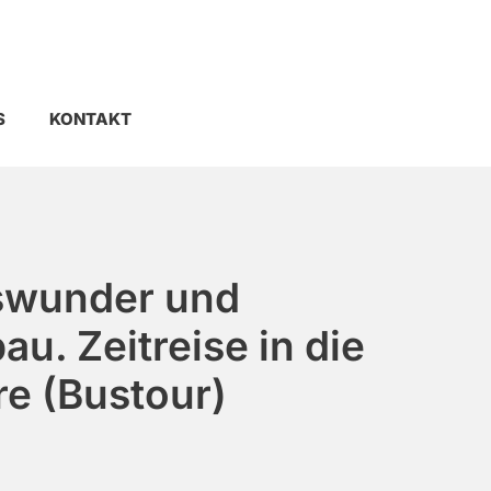
S
KONTAKT
swunder und
u. Zeitreise in die
re (Bustour)